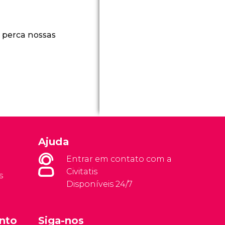
 perca nossas
Ajuda
Entrar em contato com a
Civitatis
s
Disponíveis 24/7
nto
Siga-nos