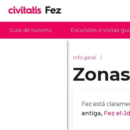
Guia de turismo
Excursões e visitas gu
Info geral
Zonas
Fez está claram
antiga,
Fez el-J