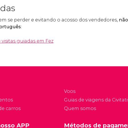
adas
sem se perder e evitando o acosso dos vendedores,
não
português
:
e visitas guiadas em Fez
Voos
entos
Guias de viagens da Civitati
de carros
Quem somos
nosso APP
Métodos de pagame