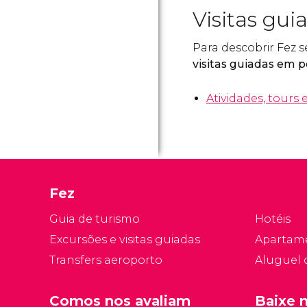
Visitas gui
Para descobrir Fez 
visitas guiadas em 
Atividades, tours 
Fez
Guia de turismo
Hotéis
Excursões e visitas guiadas
Apartam
Transfers aeroporto
Aluguel 
Comos nos avaliam
Baixe 