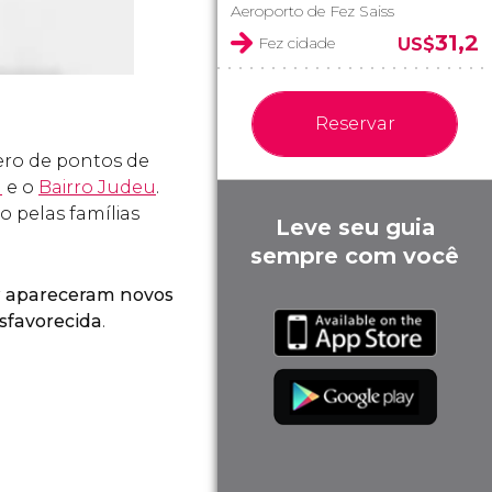
Aeroporto de Fez Saiss
31,2
Fez cidade
US$
Reservar
ero de pontos de
l
e o
Bairro Judeu
.
o pelas famílias
Leve seu guia
sempre com você
r
apareceram novos
sfavorecida
.