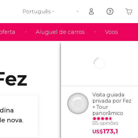
Português
oferta
Aluguel de carros
Voos
O seu carrinho está vazio
Fez
Visita guiada
privada por Fez
+ Tour
edina
panorâmico
ade nova
.
515 opiniões
173,1
US$