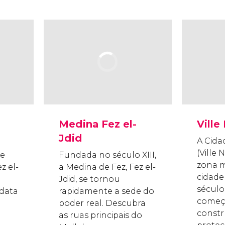
Medina Fez el-
Ville
Jdid
A Cida
(Ville 
 e
Fundada no século XIII,
zona 
z el-
a Medina de Fez, Fez el-
cidade
Jdid, se tornou
século
 data
rapidamente a sede do
começ
poder real. Descubra
constr
as ruas principais do