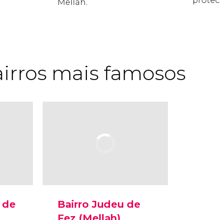
protec
Mellah.
airros mais famosos
 de
Bairro Judeu de
Fez (Mellah)