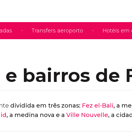
iadas
Transfers aeroporto
Hotéis em 
 e bairros de 
ente
dividida em três zonas:
Fez el-Bali
, a m
did
, a medina nova e a
Ville Nouvelle
, a cid