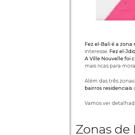
Fez el-Bali é a zona
interesse.
Fez el-Jdi
A Ville Nouvelle foi
mais ricas para mora
Além das três zonas 
bairros residenciais
q
Vamos ver detalhad
Zonas de 