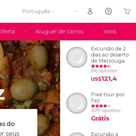
Português
oferta
Aluguel de carros
Voos
O seu carrinho está vazio
Excursão de 2
dias ao deserto
de Merzouga
516 opiniões
121,4
US$
z
Free tour por
Fez
3019 opiniões
Grátis
as do
or seus
Excursão a