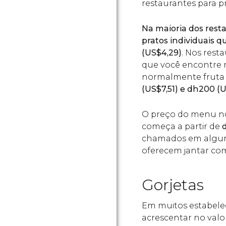
restaurantes para pr
Na maioria dos rest
pratos individuais 
(
US$
4,29)
. Nos rest
que você encontre 
normalmente fruta 
(
US$
7,51) e
dh
200 (
U
O preço do menu 
começa a partir de
chamados em alguma
oferecem jantar co
Gorjetas
Em muitos estabele
acrescentar no valo