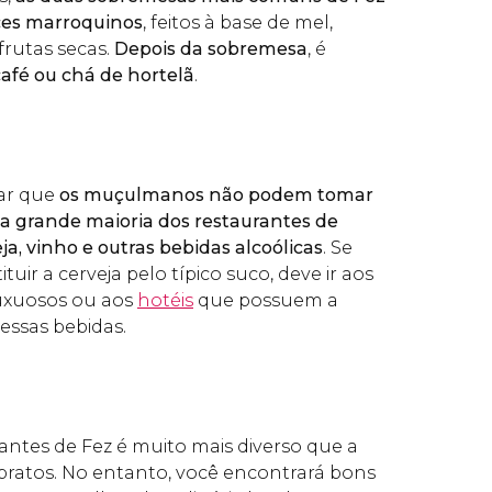
oces marroquinos
, feitos à base de mel,
rutas secas.
Depois da sobremesa
, é
café ou chá de hortelã
.
ar que
os muçulmanos não podem tomar
 a grande maioria dos restaurantes de
a, vinho e outras bebidas alcoólicas
. Se
uir a cerveja pelo típico suco, deve ir aos
luxuosos ou aos
hotéis
que possuem a
 essas bebidas.
antes de Fez é muito mais diverso que a
pratos. No entanto, você encontrará bons