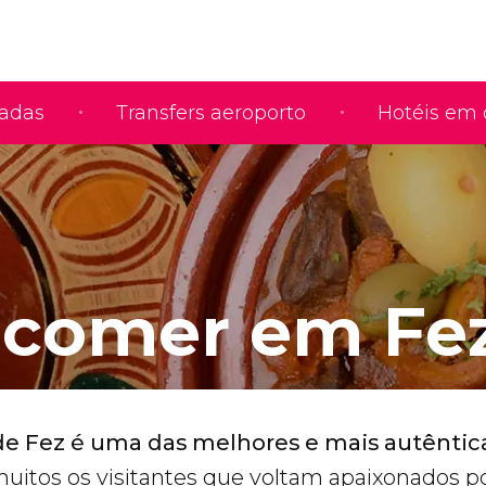
iadas
Transfers aeroporto
Hotéis em 
comer em Fe
e Fez é uma das melhores e mais autêntic
uitos os visitantes que voltam apaixonados p