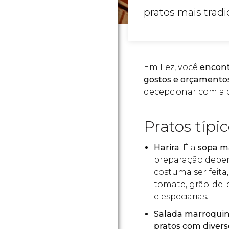
pratos mais tradi
Em Fez, você
encont
gostos e orçamento
decepcionar com a c
Pratos típi
Harira
: É a
sopa m
preparação depen
costuma ser feita
tomate, grão-de-b
e especiarias.
Salada marroqui
pratos com divers