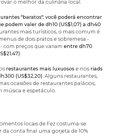
ovar o melhor da culinária local.
aurantes "baratos", você poderá encontrar
que podem valer de
dh
10 (
US$
1,07) a
dh
40
aurantes mais turísticos, o mais comum é
menus de dois pratos e sobremesa -
- com preços que variam
entre
dh
70
S$
21,47)
.
nos
restaurantes mais luxuosos
e nos
riads
dh
300 (
US$
32,20)
. Alguns restaurantes,
s ocasiões de restaurantes palácios,
m música e espetáculo.
cimentos locais de Fez costuma-se
r da conta final uma gorjeta de 10%