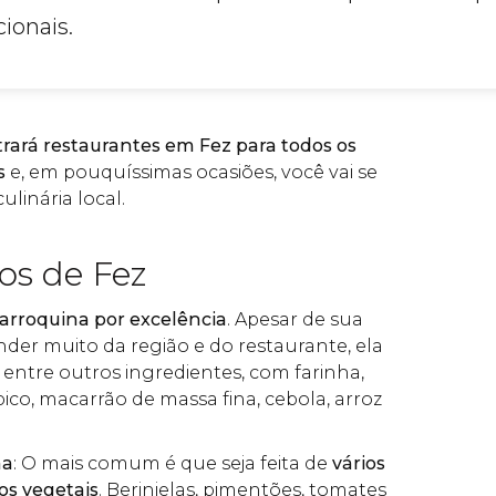
cionais.
rará restaurantes em Fez para todos os
s
e, em pouquíssimas ocasiões, você vai se
ulinária local.
cos de Fez
arroquina por excelência
. Apesar de sua
der muito da região e do restaurante, ela
, entre outros ingredientes, com farinha,
ico, macarrão de massa fina, cebola, arroz
na
: O mais comum é que seja feita de
vários
os vegetais
. Berinjelas, pimentões, tomates