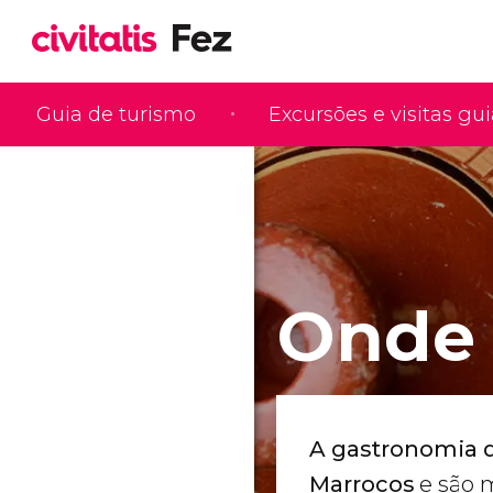
Guia de turismo
Excursões e visitas gu
Onde 
A gastronomia d
Marrocos
e são m