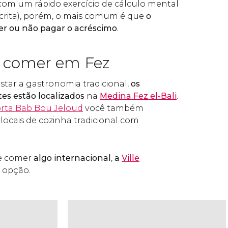
, com um rápido exercício de cálculo mental
crita), porém, o mais comum é que
o
uer ou não pagar o acréscimo
.
 comer em Fez
star a gastronomia tradicional,
os
es estão localizados
na
Medina Fez el-Bali
.
rta Bab Bou Jeloud
você também
locais de cozinha tradicional com
 e comer
algo internacional
,
a
Ville
 opção.