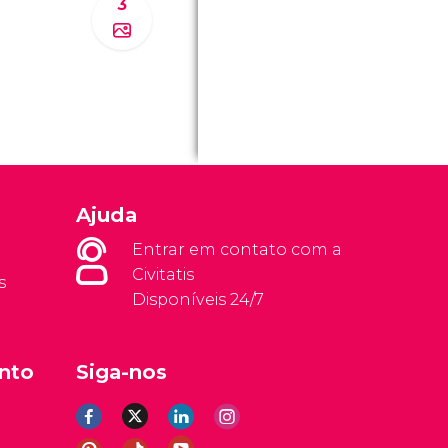
3
Ajuda
Entrar em contato com a
Civitatis
s
Disponíveis 24/7
nto
Siga-nos