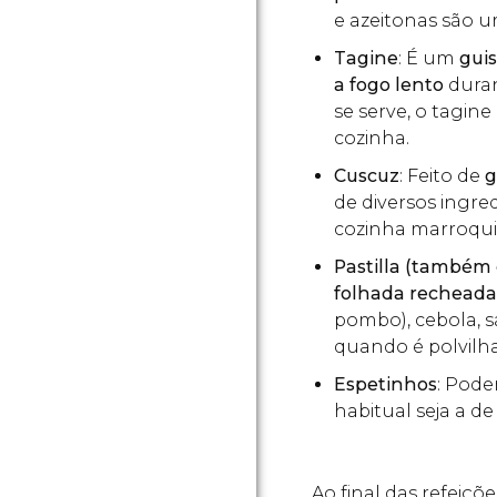
e azeitonas são 
Tagine
: É um
gui
a fogo lento
duran
se serve, o tagin
cozinha.
Cuscuz
: Feito de
g
de diversos ingred
cozinha marroqu
Pastilla (também 
folhada recheada
pombo), cebola, 
quando é polvilh
Espetinhos
: Pod
habitual seja a de
Ao final das refeiçõe