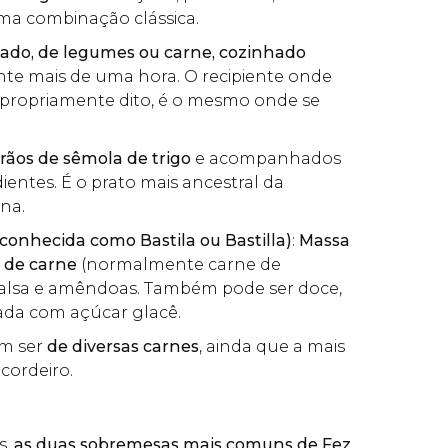
uma combinação clássica.
sado, de legumes ou carne, cozinhado
te mais de uma hora. O recipiente onde
e propriamente dito, é o mesmo onde se
rãos de sêmola de trigo
e acompanhados
ientes. É o prato mais ancestral da
ina.
conhecida como Bastila ou Bastilla)
:
Massa
 de carne
(normalmente carne de
salsa e amêndoas. Também pode ser doce,
ada com açúcar glacê.
em ser
de diversas carnes
, ainda que a mais
 cordeiro.
s,
as duas sobremesas mais comuns de Fez