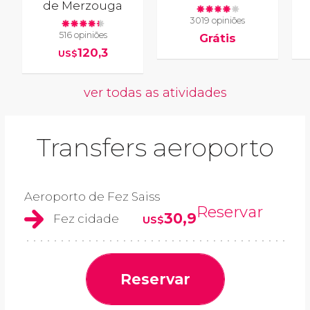
de Merzouga
3019 opiniões
516 opiniões
Grátis
120,3
US$
ver todas as atividades
Transfers aeroporto
Aeroporto de Fez Saiss
Reservar
30,9
Fez cidade
US$
Reservar