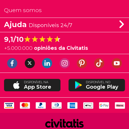
Quem somos
Ajuda
Disponíveis 24/7
★★★★★
★★★★★
9,1/10
+
5.000.000
opiniões da Civitatis
DISPONÍVEL NA
DISPONÍVEL NO
App Store
Google Play