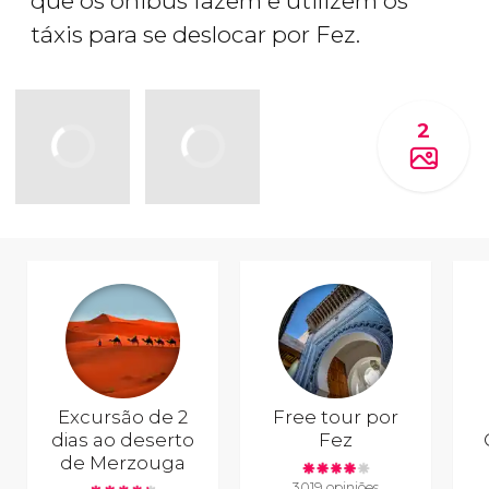
que os ônibus fazem e utilizem os
táxis para se deslocar por Fez.
2
Excursão de 2
Free tour por
dias ao deserto
Fez
de Merzouga
3019 opiniões