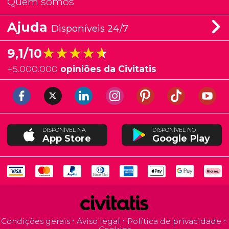
Quem somos
Ajuda
Disponíveis 24/7
★★★★★
★★★★★
9,1/10
+
5.000.000
opiniões da Civitatis
DISPONÍVEL NA
DISPONÍVEL NO
App Store
Google Play
Condições gerais
Aviso legal
Política de privacidade