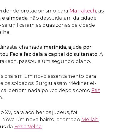
perdendo protagonismo para
Marrakech
, as
a e almóada
não descuidaram da cidade.
se unificaram as duas zonas da cidade
lha.
dinastia chamada
merínida, ajuda por
tou Fez e fez dela a capital do sultanato
. A
arrakech, passou a um segundo plano.
das criaram um novo assentamento para
e os soldados. Surgiu assim Médinet el-
anca, denominada pouco depois como
Fez
a.
o XV, para acolher os judeus, foi
a Nova um novo bairro, chamado
Mellah
,
eus da
Fez a Velha
.