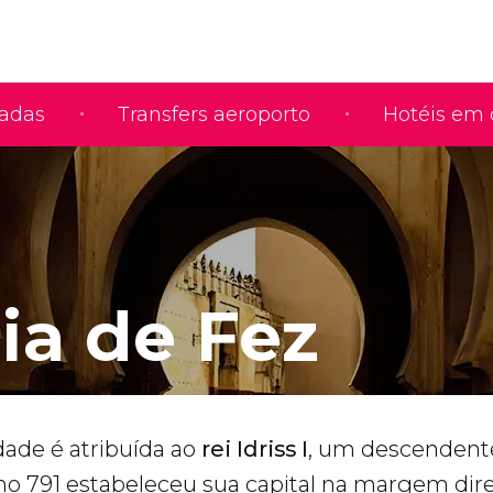
iadas
Transfers aeroporto
Hotéis em 
ia de Fez
dade é atribuída ao
rei Idriss I
, um descendent
no 791 estabeleceu sua capital na margem direi