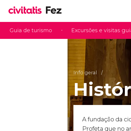
Guia de turismo
Excursões e visitas gu
Info geral
Histór
A fundação da ci
Profeta que no a