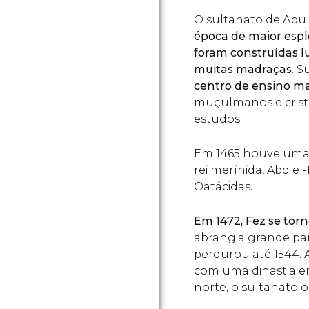
O sultanato de Abu 
época de maior esp
foram construídas l
muitas madraças
. S
centro de ensino ma
muçulmanos e crist
estudos.
Em 1465 houve uma 
rei merínida, Abd el
Oatácidas.
Em 1472, Fez se torn
abrangia grande pa
perdurou até 1544. A
com uma dinastia em
norte, o sultanato o