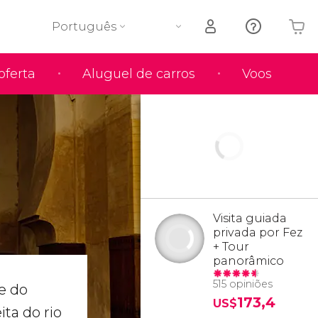
Português
oferta
Aluguel de carros
Voos
O seu carrinho está vazio
Visita guiada
privada por Fez
+ Tour
panorâmico
515 opiniões
e do
173,4
US$
ta do rio