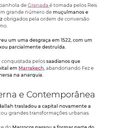
spanhola de
Granada
é tomada pelos Reis
, um grande número de
muçulmanos e
z
obrigados pela ordem de conversão
smo.
ofreu um uma desgraça em 1522, com um
xou parcialmente destruída.
i conquistada pelos
saadianos que
pital em
Marrakech
, abandonando Fez e
mersa na anarquia
.
erna e Contemporânea
allah trasladou a capital novamente a
ntou grandes transformações urbanas.
rte do
Marrocos passou a formar parte do