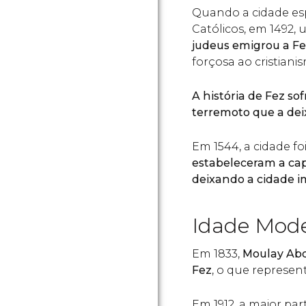
Quando a cidade e
Católicos, em 1492
judeus
emigrou a Fe
forçosa ao cristiani
A história de Fez s
terremoto que a dei
Em 1544, a cidade fo
estabeleceram a ca
deixando a cidade i
Idade Mod
Em 1833,
Moulay Abd
Fez
, o que represe
Em 1912, a maior pa