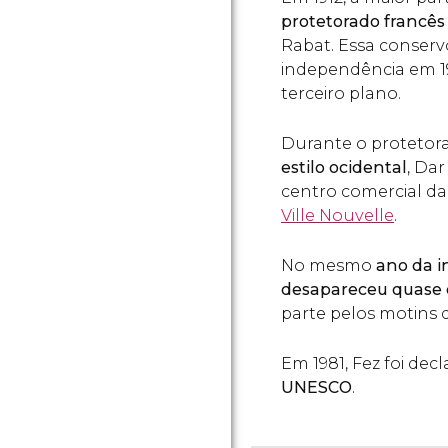
protetorado francê
Rabat. Essa conserv
independência em 19
terceiro plano.
Durante o protetor
estilo ocidental
, Da
centro comercial da
Ville Nouvelle
.
No mesmo
ano da i
desapareceu quase
parte pelos motins 
Em 1981, Fez foi dec
UNESCO
.