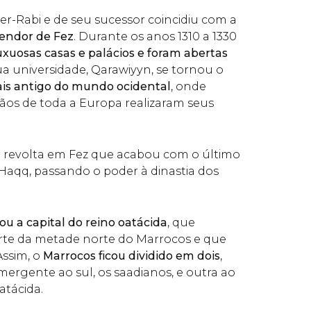
er-Rabi e de seu sucessor coincidiu com a
lendor de Fez
. Durante os anos 1310 a 1330
uxuosas casas e palácios e foram abertas
ua universidade, Qarawiyyn, se tornou o
is antigo do mundo ocidental
, onde
ãos de toda a Europa realizaram seus
revolta em Fez que acabou com o último
-Haqq, passando o poder à dinastia dos
ou a capital do reino oatácida
, que
rte da metade norte do Marrocos e que
ssim, o
Marrocos ficou dividido em dois
,
ergente ao sul, os saadianos, e outra ao
atácida.