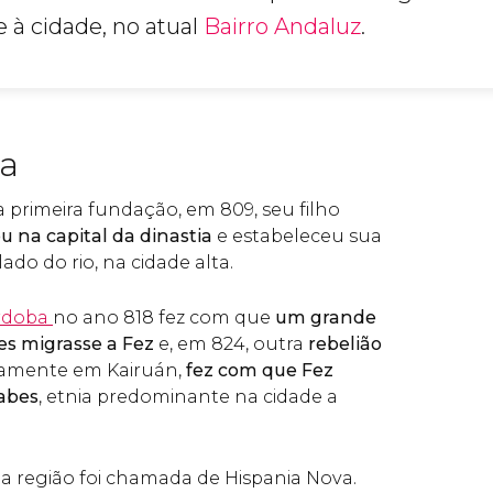
 à cidade, no atual
Bairro Andaluz
.
ia
 primeira fundação, em 809, seu filho
ou na capital da dinastia
e estabeleceu sua
ado do rio, na cidade alta.
rdoba
no ano 818 fez com que
um grande
s migrasse a Fez
e, em 824, outra
rebelião
icamente em Kairuán,
fez com que Fez
abes
, etnia predominante na cidade a
 região foi chamada de Hispania Nova.