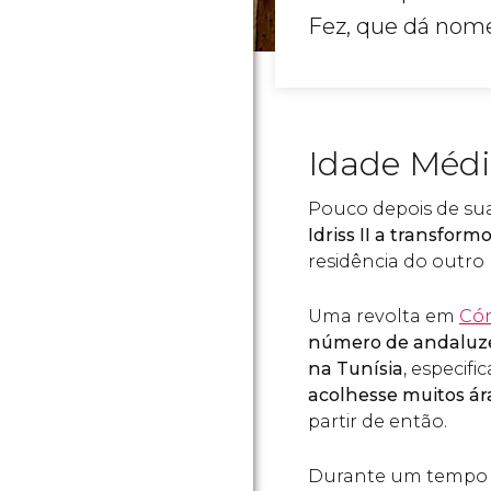
Fez, que dá nome
Idade Méd
Pouco depois de sua
Idriss II a transform
residência do outro l
Uma revolta em
Có
número de andaluze
na Tunísia
, especif
acolhesse muitos ár
partir de então.
Durante um tempo a