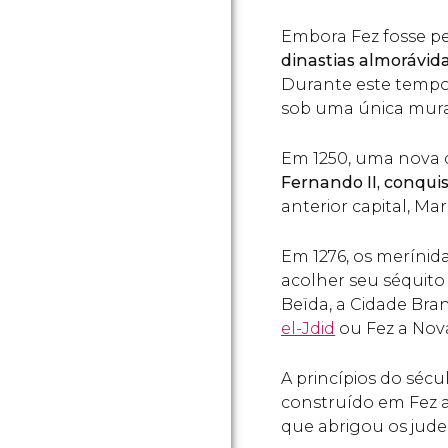
Embora Fez fosse 
dinastias almorávid
Durante este tempo 
sob uma única mura
Em 1250, uma nova 
Fernando II, conquis
anterior capital, M
Em 1276, os meríni
acolher seu séquito 
Beïda, a Cidade Br
el-Jdid
ou Fez a Nov
A princípios do sécul
construído em Fez 
que abrigou os jud