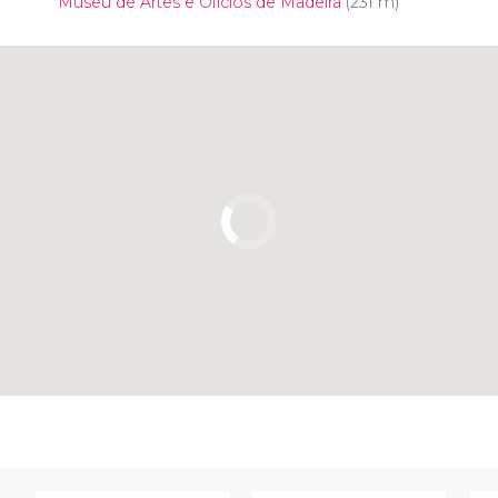
Museu de Artes e Ofícios de Madeira
(231 m)
Clique para usar o mapa