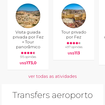
Visita guiada
Tour privado
privada por Fez
por Fez
+ Tour
panorâmico
497 opiniões
113
US$
515 opiniões
173,0
US$
ver todas as atividades
Transfers aeroporto